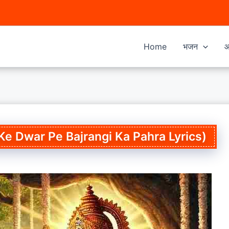
Home
भजन
आ
Ghar Ke Dwar Pe Bajrangi Ka Pahra Lyrics)