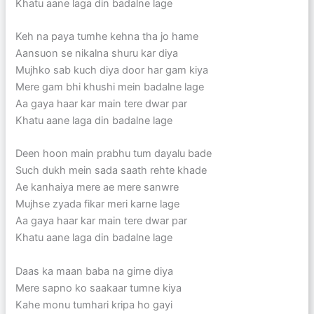
Khatu aane laga din badalne lage
Keh na paya tumhe kehna tha jo hame
Aansuon se nikalna shuru kar diya
Mujhko sab kuch diya door har gam kiya
Mere gam bhi khushi mein badalne lage
Aa gaya haar kar main tere dwar par
Khatu aane laga din badalne lage
Deen hoon main prabhu tum dayalu bade
Such dukh mein sada saath rehte khade
Ae kanhaiya mere ae mere sanwre
Mujhse zyada fikar meri karne lage
Aa gaya haar kar main tere dwar par
Khatu aane laga din badalne lage
Daas ka maan baba na girne diya
Mere sapno ko saakaar tumne kiya
Kahe monu tumhari kripa ho gayi