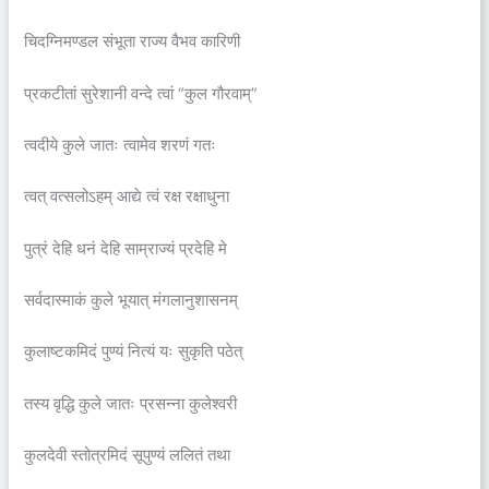
चिदग्निमण्डल संभूता राज्य वैभव कारिणी
प्रकटीतां सुरेशानी वन्दे त्वां “कुल गौरवाम्”
त्वदीये कुले जातः त्वामेव शरणं गतः
त्वत् वत्सलोऽहम् आद्ये त्वं रक्ष रक्षाधुना
पुत्रं देहि धनं देहि साम्राज्यं प्रदेहि मे
सर्वदास्माकं कुले भूयात् मंगलानुशासनम्
कुलाष्टकमिदं पुण्यं नित्यं यः सुकृति पठेत्
तस्य वृद्धि कुले जातः प्रसन्ना कुलेश्वरी
कुलदेवी स्तोत्रमिदं सूपुण्यं ललितं तथा