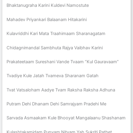
Bhaktanugraha Karini Kuldevi Namostute
Mahadev Priyankari Balaanam Hitakarini
Kulavriddhi Kari Mata Traahimaam Sharanagatam
Chidagnimandal Sambhuta Rajya Vaibhav Karini
Prakateetaam Sureshani Vande Tvaam “Kul Gauravaam”
Tvadiye Kule Jatah Tvameva Sharanam Gatah
Tvat Vatsaloham Aadye Tvam Raksha Raksha Adhuna
Putram Dehi Dhanam Dehi Samrajyam Pradehi Me
Sarvada Asmaakam Kule Bhooyat Mangalaanu Shashanam
Kulashtakamidam Punyam Nityam Yah Sukriti Pathet