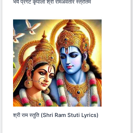
भये प्रगट कृपाला श्री रामअवतार स्त्रोतम
श्री राम स्तुति (Shri Ram Stuti Lyrics)