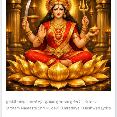
कुलदेवी स्तोत्रम नमस्ते श्री कुलदेवी कुलाराध्या कुलेश्वरी | Kuldevi
Strotam Namaste Shri Kuldevi Kularadhya Kuleshwari Lyrics