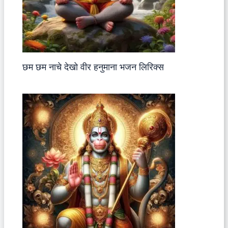
छम छम नाचे देखो वीर हनुमाना भजन लिरिक्स