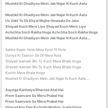
Mushkil Ki Ghadiyon Mein Jab Najar N Kuch Aata
Mushkil Ki Ghadiyon Mein Jab Najar N Kuch Aata
Us Vakt Ye Ek Khyal Mujhe Howsala De Jata
Shayad Kuch Mere Liye Shayad Kuch Mere Liye
Achchha Soch Rakha Hoga Achchha Soch Rakha Hoga
Mushkil Ki Ghadiyon Mein Jab Najar N Kuch Aata….
Sabke Kaam Hote Mera Kyon N Hota
Duniya Ki Taanon Se Dil Mera Rota
Shayad Isamein Bhi To Kuch Mera Bhala Hoga
Shayad Isamein Bhi To Kuch Mera Bhala Hoga
Kuchh Mera Bhala Hoga
Mushkil Ki Ghadiyon Mein Jab Najar N Kuch Aata….
Aayega Kanhaiya Bharosa Atal Hai
Prem Saanvare Se Mera Prabal Hai
Prem Saanvare Se Mera Prabal Hai
Shayad Kisi Owr Ka Dukh Mujhse Jyada Hoga