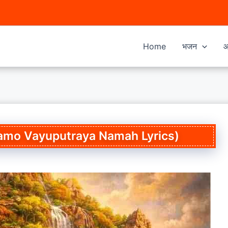
Home
भजन
आ
m Namo Vayuputraya Namah Lyrics)