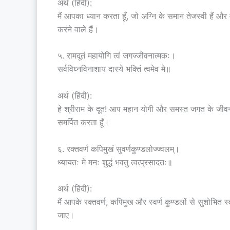
अर्थ (हिंदी):
मैं आपका ध्यान करता हूँ, जो अग्नि के समान तेजस्वी हैं और 
करने वाले हैं।
५. रामदूतं महायोगि त्वं जगज्जीवनात्मकः।
सर्वविघ्नविनाशाय दास्ये भक्तिं त्वमेव मे॥
अर्थ (हिंदी):
हे श्रीराम के दूत! आप महान योगी और समस्त जगत के जीवन स
समर्पित करता हूँ।
६. रक्तवर्णं कपिमुखं सुवर्णकुण्डलोज्ज्वलम्।
ध्यायतः मे मनः शुद्धं भवतु त्वत्प्रसादतः॥
अर्थ (हिंदी):
मैं आपके रक्तवर्ण, कपिमुख और स्वर्ण कुण्डलों से सुशोभित 
जाए।