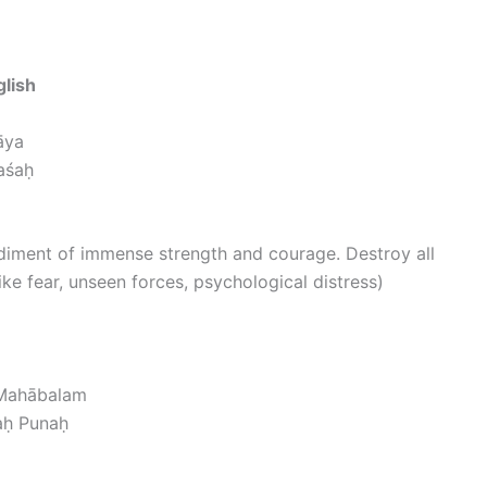
lish
āya
aśaḥ
iment of immense strength and courage. Destroy all
ke fear, unseen forces, psychological distress)
Mahābalam
aḥ Punaḥ