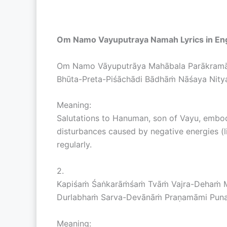
Om Namo Vayuputraya Namah Lyrics in Eng
Om Namo Vāyuputrāya Mahābala Parākram
Bhūta-Preta-Piśāchādi Bādhāṁ Nāśaya Nity
Meaning:
Salutations to Hanuman, son of Vayu, embod
disturbances caused by negative energies (li
regularly.
2.
Kapiśaṁ Śaṅkarāṁśaṁ Tvāṁ Vajra-Dehaṁ 
Durlabhaṁ Sarva-Devānāṁ Praṇamāmi Pun
Meaning: