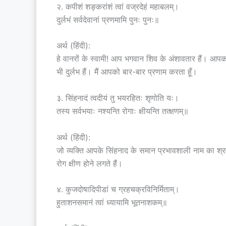
२. कपीशं शङ्करांशं त्वां वज्रदेहं महाबलम्।
दुर्लभं सर्वदेवानां प्रणमामि पुनः पुनः॥
अर्थ (हिंदी):
हे वानरों के स्वामी! आप भगवान शिव के अंशावतार हैं। आ
भी दुर्लभ हैं। मैं आपको बार-बार प्रणाम करता हूँ।
३. सिंहनादं त्वदीयं तु भयरहितः शृणोति यः।
तस्य सर्वभयाः नश्यन्ति रोगाः क्षीयन्ति तत्क्षणम्॥
अर्थ (हिंदी):
जो व्यक्ति आपके सिंहनाद के समान प्रभावशाली नाम का श्
रोग क्षीण होने लगते हैं।
४. कुजदोषादिपीडां च ग्रहचक्रविनिर्मिताम्।
हुताशनसमानं त्वां ध्यायामि भूतनाशकम्॥