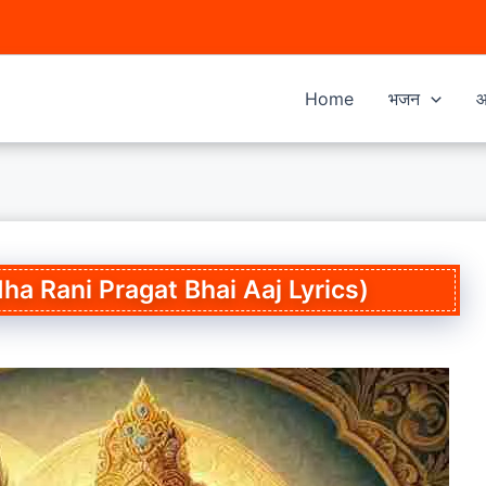
Home
भजन
आ
adha Rani Pragat Bhai Aaj Lyrics)