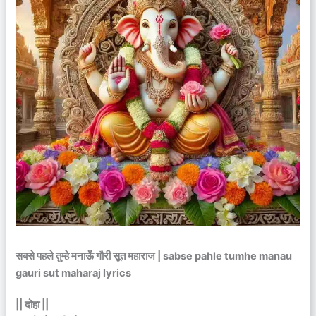
सबसे पहले तुम्हे मनाऊँ गौरी सूत महाराज | sabse pahle tumhe manau
gauri sut maharaj lyrics
|| दोहा ||