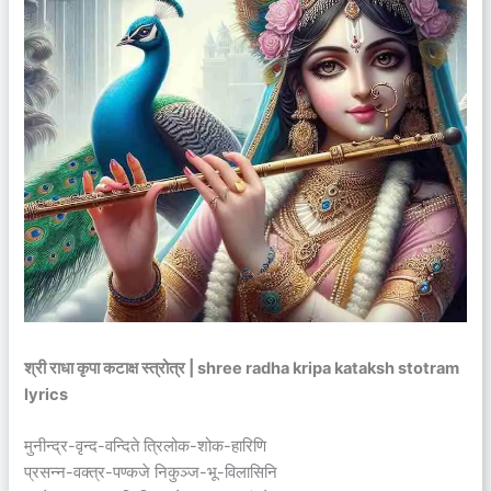
श्री राधा कृपा कटाक्ष स्त्रोत्र | shree radha kripa kataksh stotram
lyrics
मुनीन्द्र-वृन्द-वन्दिते त्रिलोक-शोक-हारिणि
प्रसन्न-वक्त्र-पण्कजे निकुञ्ज-भू-विलासिनि