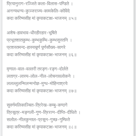
प्रियानुराग-रञ्जिते कला-विलास-पण्डिते ।
अनन्यधन्य-कुञ्जराज्य-कामकेलि-कोविदे
कदा करिष्यसीह मां कृपाकटाक्ष-भाजनम् ॥५॥
अशेष-हावभाव-धीरहीरहार-भूषिते
प्रभूतशातकुम्भ-कुम्भकुम्भि-कुम्भसुस्तनि ।
प्रशस्तमन्द-हास्यचूर्ण पूर्णसौख्य-सागरे
कदा करिष्यसीह मां कृपाकटाक्ष-भाजनम् ॥६॥
मृणाल-वाल-वल्लरी तरङ्ग-रङ्ग-दोर्लते
लताग्र-लास्य-लोल-नील-लोचनावलोकने ।
ललल्लुलन्मिलन्मनोज्ञ-मुग्ध-मोहिनाश्रये
कदा करिष्यसीह मां कृपाकटाक्ष-भाजनम् ॥७॥
सुवर्णमलिकाञ्चित-त्रिरेख-कम्बु-कण्ठगे
त्रिसूत्र-मङ्गली-गुण-त्रिरत्न-दीप्ति-दीधिते ।
सलोल-नीलकुन्तल-प्रसून-गुच्छ-गुम्फिते
कदा करिष्यसीह मां कृपाकटाक्ष-भाजनम् ॥८॥