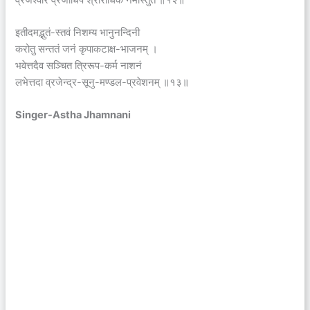
इतीदमद्भुतं-स्तवं निशम्य भानुनन्दिनी
करोतु सन्ततं जनं कृपाकटाक्ष-भाजनम् ।
भवेत्तदैव सञ्चित त्रिरूप-कर्म नाशनं
लभेत्तदा व्रजेन्द्र-सूनु-मण्डल-प्रवेशनम् ॥१३॥
Singer-Astha Jhamnani