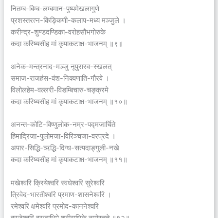
नितम्ब-बिम्ब-लम्बमान-पुष्पमेखलागुणे
प्रशस्तरत्न-किङ्किणी-कलाप-मध्य मञ्जुले ।
करीन्द्र-शुण्डदण्डिका-वरोहसौभगोरुके
कदा करिष्यसीह मां कृपाकटाक्ष-भाजनम् ॥९॥
अनेक-मन्त्रनाद-मञ्जु नूपुरारव-स्खलत्
समाज-राजहंस-वंश-निक्वणाति-गौरवे ।
विलोलहेम-वल्लरी-विडम्बिचारु-चङ्क्रमे
कदा करिष्यसीह मां कृपाकटाक्ष-भाजनम् ॥१०॥
अनन्त-कोटि-विष्णुलोक-नम्र-पद्मजार्चिते
हिमाद्रिजा-पुलोमजा-विरिञ्चजा-वरप्रदे ।
अपार-सिद्धि-ऋद्धि-दिग्ध-सत्पदाङ्गुली-नखे
कदा करिष्यसीह मां कृपाकटाक्ष-भाजनम् ॥११॥
मखेश्वरि क्रियेश्वरि स्वधेश्वरि सुरेश्वरि
त्रिवेद-भारतीश्वरि प्रमाण-शासनेश्वरि ।
रमेश्वरि क्षमेश्वरि प्रमोद-काननेश्वरि
व्रजेश्वरि व्रजाधिपे श्रीराधिके नमोस्तुते ॥१२॥