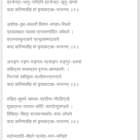
व्रजेन्द्र-भानु-नन्दिनि व्रजेन्द्र-सूनु-संगते
कदा करिष्यसीह मां कृपाकटाक्ष-भाजनम् ॥१॥
अशोक-वृक्ष-वल्लरी वितान-मण्डप-स्थिते
प्रवालबाल-पल्लव प्रभारुणांघ्रि-कोमले ।
वराभयस्फुरत्करे प्रभूतसम्पदालये
कदा करिष्यसीह मां कृपाकटाक्ष-भाजनम् ॥२॥
अनङ्ग-रङ्ग-मङ्गल-प्रसङ्ग-भङ्गुर-भ्रुवां
सविभ्रमं ससम्भ्रमं दृगन्त-बाणपातनैः ।
निरन्तरं वशीकृत-प्रतीतनन्दनन्दने
कदा करिष्यसीह मां कृपाकटाक्ष-भाजनम् ॥३॥
तडित्-सुवर्ण-चम्पक-प्रदीप्त-गौरविग्रहे
मुखप्रभा-परास्त-कोटि-शारदेन्दुमण्डले ।
विचित्र-चित्र सञ्चरच्चकोर-शाव-लोचने
कदा करिष्यसीह मां कृपाकटाक्ष-भाजनम् ॥४॥
मदोन्मदाति-यौवने प्रमोद-मान-मण्डिते