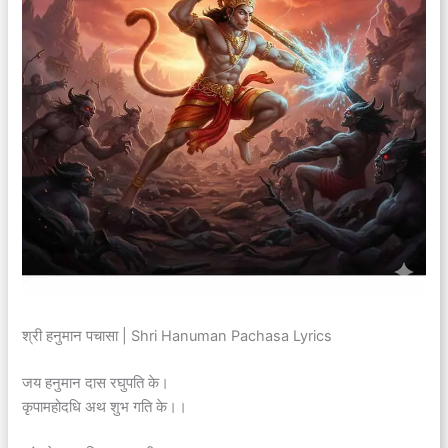
श्री हनुमान पचासा | Shri Hanuman Pachasa Lyrics
जय हनुमान दास रघुपति के।
कृपामहोदधि अथ शुभ गति के।।