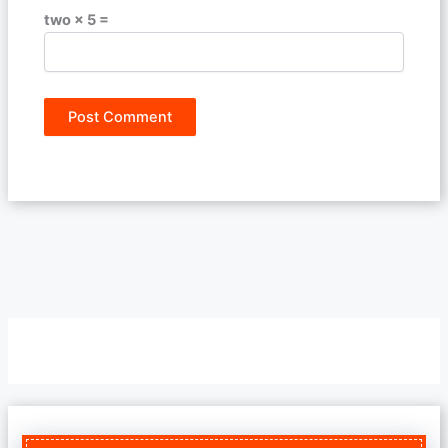
two × 5 =