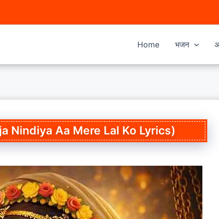
Home
भजन
आ
(Aaja Nindiya Aa Mere Lal Ko Lyrics)