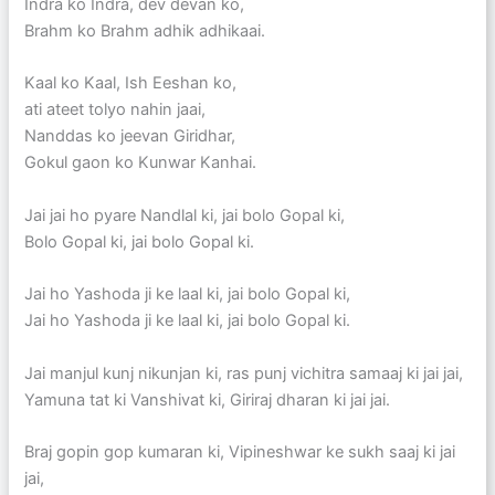
Indra ko Indra, dev devan ko,
Brahm ko Brahm adhik adhikaai.
Kaal ko Kaal, Ish Eeshan ko,
ati ateet tolyo nahin jaai,
Nanddas ko jeevan Giridhar,
Gokul gaon ko Kunwar Kanhai.
Jai jai ho pyare Nandlal ki, jai bolo Gopal ki,
Bolo Gopal ki, jai bolo Gopal ki.
Jai ho Yashoda ji ke laal ki, jai bolo Gopal ki,
Jai ho Yashoda ji ke laal ki, jai bolo Gopal ki.
Jai manjul kunj nikunjan ki, ras punj vichitra samaaj ki jai jai,
Yamuna tat ki Vanshivat ki, Giriraj dharan ki jai jai.
Braj gopin gop kumaran ki, Vipineshwar ke sukh saaj ki jai
jai,