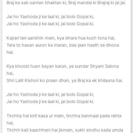
Braj ke sab santan bhaktan ki, Braj mandal ki Brajraj ki jai jai.
Jai ho Yashoda ji ke laal ki, jai bolo Gopal ki,
Jai ho Yashoda ji ke laal ki, jai bolo Gopal ki.
Kajrari teri aankhin mein, kya bhara hua kuch tona hai,
Tera to hasan auron ka maran, bas jaan haath se dhona
hai.
Kya khoobi husn bayan karun, ye sundar Shyam Salona
hai,
Shri Lalit Kishori ko praan dhan, ye Braj ka ek khilauna hai.
Jai ho Yashoda ji ke laal ki, jai bolo Gopal ki,
Jai ho Yashoda ji ke laal ki, jai bolo Gopal ki.
Tirchha hai kirit kasa ur mein, tirchha banmaal pada rehta
hai,
Tirchhi kati kaachhani hai jismein, sukh sindhu sada umda