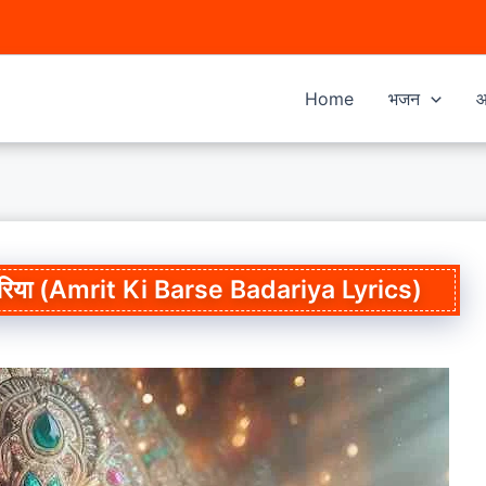
Home
भजन
आ
ी दुअरिया (Amrit Ki Barse Badariya Lyrics)