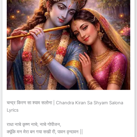
चन्द्र किरण सा श्याम सलोना | Chandra Kiran Sa Shyam Salona
Lyrics
राधा नाचे कृष्ण नाचे, नाचे गोपीजन,
क्यूंकि मन मेरा बन गया सखी री, पावन वृन्दावन ||