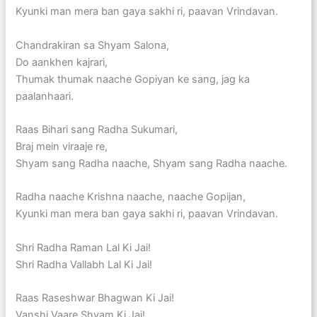
Kyunki man mera ban gaya sakhi ri, paavan Vrindavan.
Chandrakiran sa Shyam Salona,
Do aankhen kajrari,
Thumak thumak naache Gopiyan ke sang, jag ka
paalanhaari.
Raas Bihari sang Radha Sukumari,
Braj mein viraaje re,
Shyam sang Radha naache, Shyam sang Radha naache.
Radha naache Krishna naache, naache Gopijan,
Kyunki man mera ban gaya sakhi ri, paavan Vrindavan.
Shri Radha Raman Lal Ki Jai!
Shri Radha Vallabh Lal Ki Jai!
Raas Raseshwar Bhagwan Ki Jai!
Vanshi Vaare Shyam Ki Jai!