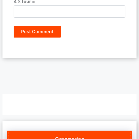
4 × four =