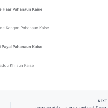
e Haar Pahanaun Kaise
ade Kangan Pahanaun Kaise
i Payal Pahanaun Kaise
addu Khilaun Kaise
NEX
गजानन कर दो बेड़ा