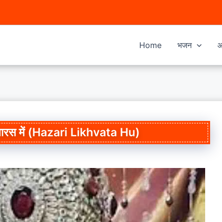
Home
भजन
आ
 ग्यारस में (Hazari Likhvata Hu)