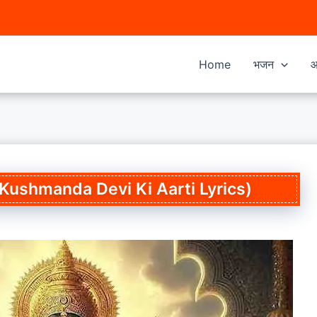
Home
भजन
आ
(Maa Kushmanda Devi Ki Aarti Lyrics)