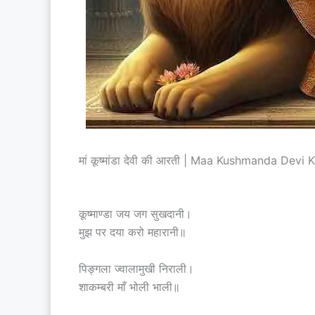
मां कूष्मांडा देवी की आरती | Maa Kushmanda Devi K
कूष्माण्डा जय जग सुखदानी।
मुझ पर दया करो महारानी॥
पिङ्गला ज्वालामुखी निराली।
शाकम्बरी माँ भोली भाली॥