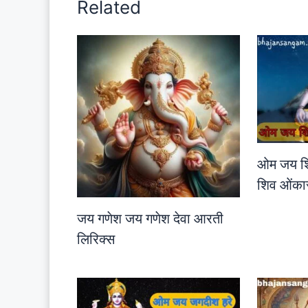
Related
ओम जय शि
शिव ओंका
जय गणेश जय गणेश देवा आरती
लिरिक्स