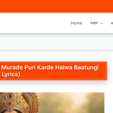
Home
भजन
आ
ंगी (Maa Murade Puri Karde Halwa Baatungi
Lyrics)