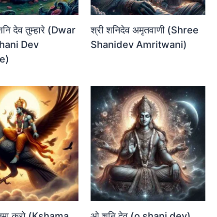
 शनि देव तुम्हारे (Dwar
श्री शनिदेव अमृतवाणी (Shree
hani Dev
Shanidev Amritwani)
e)
 क्षमा करो (Kshama
ओ शनि देव (o shani dev)