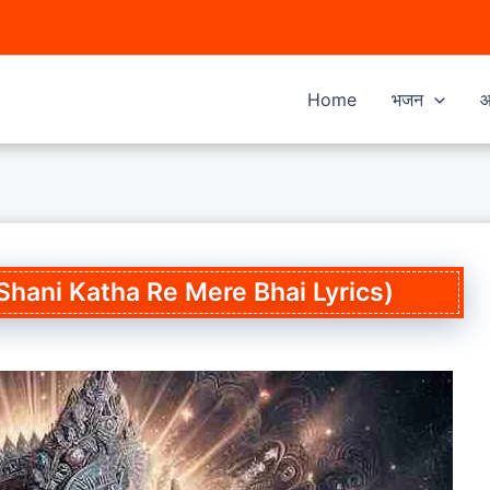
Home
भजन
आ
Hai Shani Katha Re Mere Bhai Lyrics)