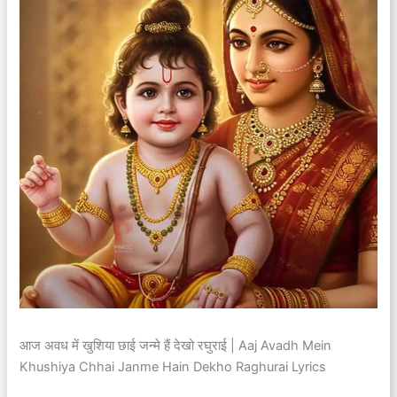
आज अवध में खुशिया छाई जन्मे हैं देखो रघुराई | Aaj Avadh Mein
Khushiya Chhai Janme Hain Dekho Raghurai Lyrics