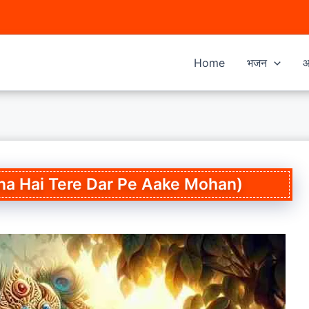
Home
भजन
आ
न (Suna Hai Tere Dar Pe Aake Mohan)